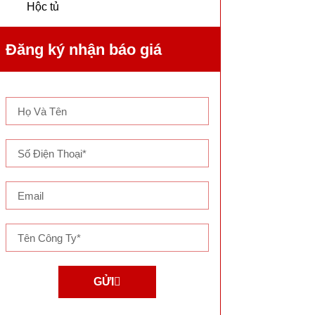
Hộc tủ
Đăng ký nhận báo giá
GỬI