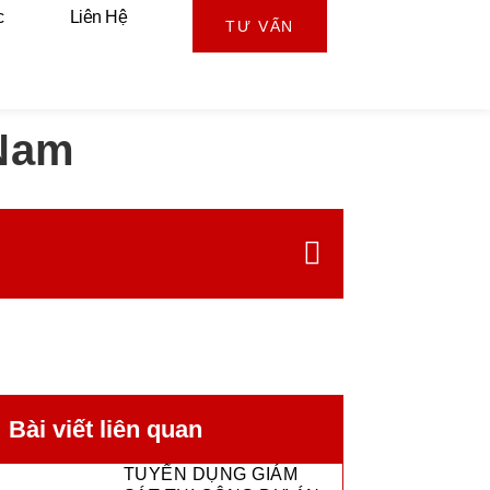
c
Liên Hệ
TƯ VẤN
 Nam
Bài viết liên quan
TUYỂN DỤNG GIÁM