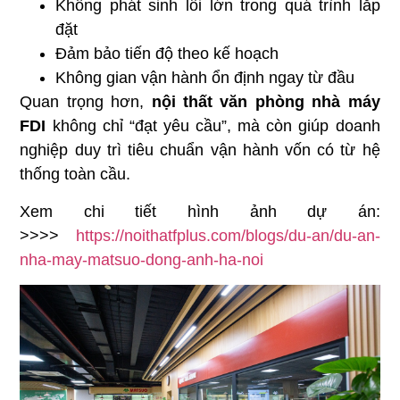
Không phát sinh lỗi lớn trong quá trình lắp
đặt
Đảm bảo tiến độ theo kế hoạch
Không gian vận hành ổn định ngay từ đầu
Quan trọng hơn,
nội thất văn phòng nhà máy
FDI
không chỉ “đạt yêu cầu”, mà còn giúp doanh
nghiệp duy trì tiêu chuẩn vận hành vốn có từ hệ
thống toàn cầu.
Xem chi tiết hình ảnh dự án:
>>>>
https://noithatfplus.com/blogs/du-an/du-an-
nha-may-matsuo-dong-anh-ha-noi