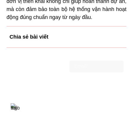
đơn vị triển khai không chỉ giúp hoàn thành dự án,
mà còn đảm bảo toàn bộ hệ thống vận hành hoạt
động đúng chuẩn ngay từ ngày đầu.
Chia sẻ bài viết
Đăng ký nhận tin
tức mới nhất
Đăng ký
THÔNG TIN LIÊN HỆ
0966.336.816
Công ty Cổ Phần Nội Thất
sales.fplus@gmail.com
F+ chuyên tư vấn, thiết kế,
B12-TT19, Khu đô
cung cấp nội thất văn